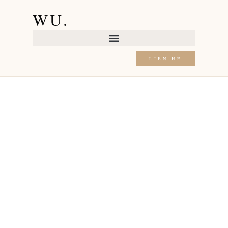
Sorry, no posts matched your criteria.
WU.
LIÊN HỆ